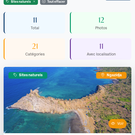
Sites naturels
Tout effacer
11
12
Total
Photos
21
11
Catégories
Avec localisation
Sites naturels
Ngazidja
Voir