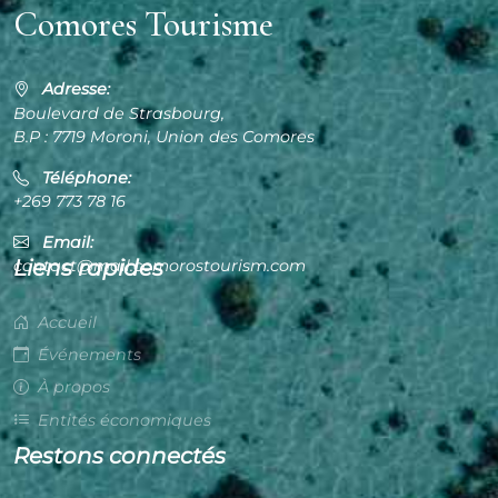
Comores Tourisme
Adresse:
Boulevard de Strasbourg,
B.P : 7719 Moroni, Union des Comores
Téléphone:
+269 773 78 16
Email:
Liens rapides
contact@mail.comorostourism.com
Accueil
Événements
À propos
Entités économiques
Restons connectés