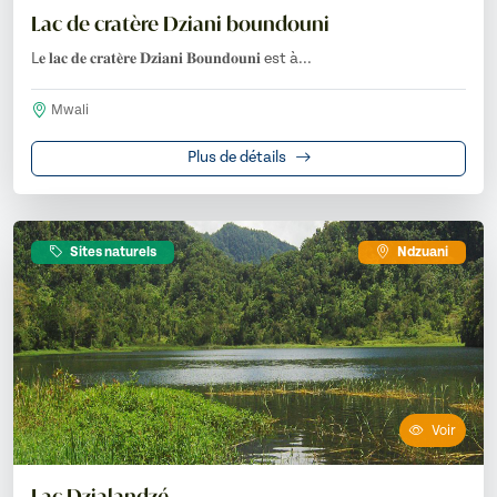
Lac de cratère Dziani boundouni
L𝐞 𝐥𝐚𝐜 𝐝𝐞 𝐜𝐫𝐚𝐭𝐞̀𝐫𝐞 𝐃𝐳𝐢𝐚𝐧𝐢 𝐁𝐨𝐮𝐧𝐝𝐨𝐮𝐧𝐢 est à...
Mwali
Plus de détails
Sites naturels
Ndzuani
Voir
Lac Dzialandzé