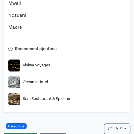
Mwali
Ndzuani
Maoré
Récemment ajoutées
Kisiwa Voyages
Océanis Hotel
Sem Restaurant & Épicerie
11 résultats
A-Z