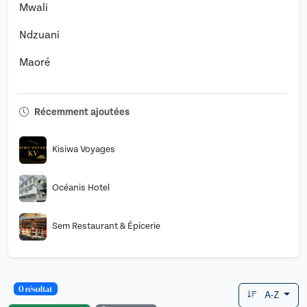
Mwali
Ndzuani
Maoré
Récemment ajoutées
Kisiwa Voyages
Océanis Hotel
Sem Restaurant & Épicerie
0 résultat
A-Z