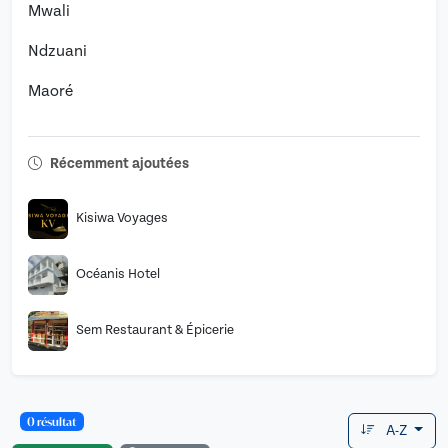
Mwali
Ndzuani
Maoré
Récemment ajoutées
Kisiwa Voyages
Océanis Hotel
Sem Restaurant & Épicerie
0 résultat
A-Z