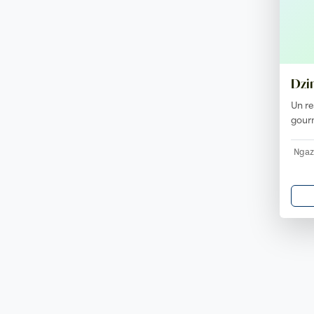
Dzi
Un r
gourm
Ngaz