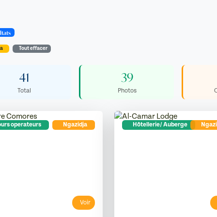
ltats
ja
Tout effacer
41
39
Total
Photos
urs operateurs
Ngazidja
Hôtellerie/ Auberge
Ngazi
Voir