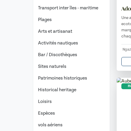
Ado
Transport inter îles - maritime
Une a
Plages
ecot
marq
Arts et artisanat
chaqu
Activités nautiques
Ngaz
Bar / Discothèques
Sites naturels
Patrimoines historiques
Hô
Historical heritage
Loisirs
Espèces
vols aériens