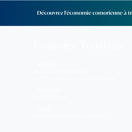
Découvrez l'économie comorienne à tra
Comores Tourisme
Adresse:
Boulevard de Strasbourg,
B.P : 7719 Moroni, Union des Comores
Téléphone:
+269 773 78 16
Email:
contact@mail.comorostourism.com