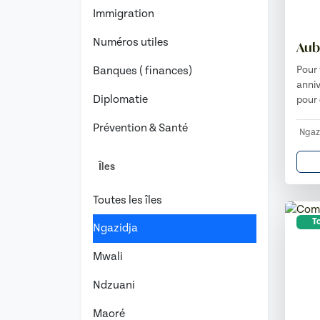
Immigration
Numéros utiles
Aub
Pour 
Banques ( finances)
anniv
Diplomatie
pour
Prévention & Santé
Ngaz
Îles
Toutes les îles
To
Ngazidja
Mwali
Ndzuani
Maoré