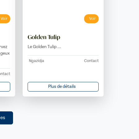
Voir
Voir
Golden Tulip
rvez
Le Golden Tulip ...
ageux
Ngazidja
Contact
ntact
Plus de détails
ses