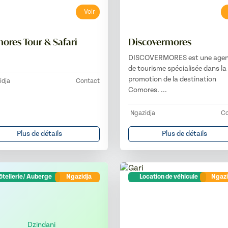
Voir
ores Tour & Safari
Discovermores
DISCOVERMORES est une age
de tourisme spécialisée dans la
promotion de la destination
idja
Contact
Comores. ...
Ngazidja
Co
Plus de détails
Plus de détails
tellerie/ Auberge
Ngazidja
Location de véhicule
Ngazi
Dzindani