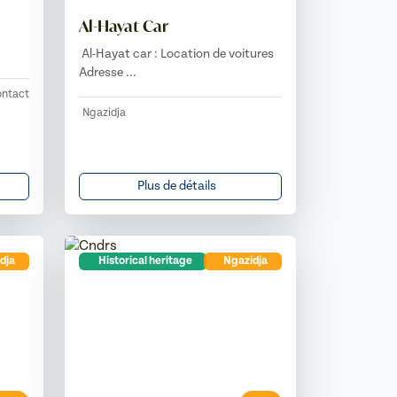
Al-Hayat Car
Al-Hayat car : Location de voitures
Adresse ...
ntact
Ngazidja
Plus de détails
dja
Historical heritage
Ngazidja