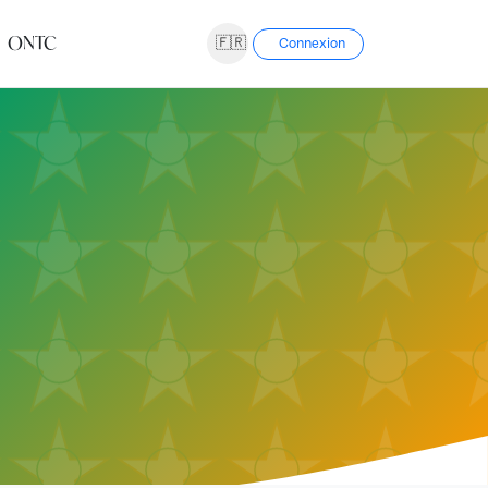
ONTC
🇫🇷
Connexion