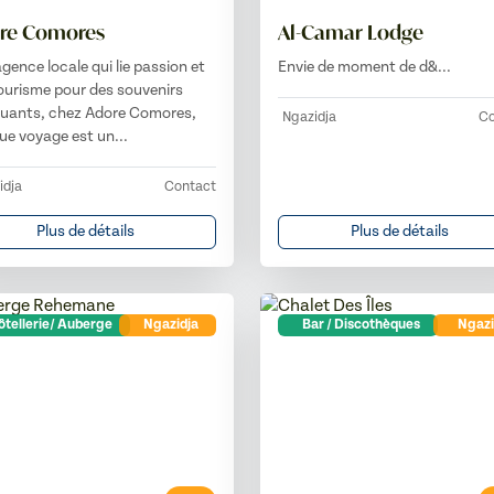
re Comores
Al-Camar Lodge
gence locale qui lie passion et
Envie de moment de d&...
ourisme pour des souvenirs
uants, chez Adore Comores,
Ngazidja
Co
e voyage est un...
idja
Contact
Plus de détails
Plus de détails
tellerie/ Auberge
Ngazidja
Bar / Discothèques
Ngazi