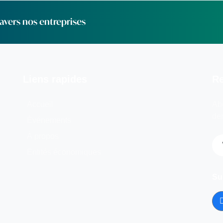
vers nos entreprises
Liens rapides
Re
Accueil
Abo
der
Événements
À propos
Entités économiques
Su