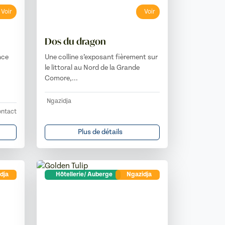
Voir
Voir
Dos du dragon
nce
Une colline s’exposant fièrement sur
le littoral au Nord de la Grande
Comore,...
Ngazidja
ntact
Plus de détails
dja
Hôtellerie/ Auberge
Ngazidja