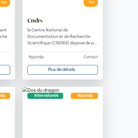
Voir
Voir
Cndrs
rant
le Centre National de
iche
Documentation et de Recherche
Scientifique (CNDRS) dispose de p...
Ngazidja
Contact
Plus de détails
dja
Sites naturels
Ngazidja