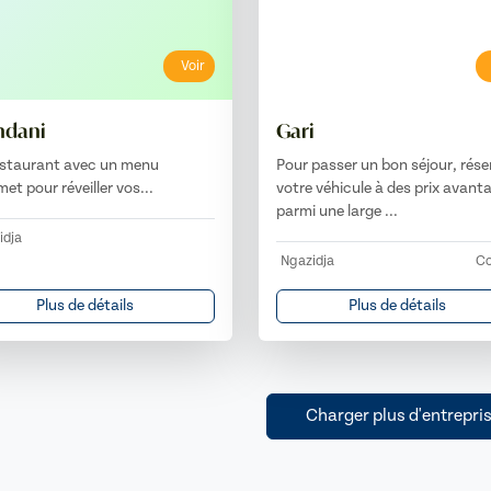
Voir
ndani
Gari
estaurant avec un menu
Pour passer un bon séjour, rése
et pour réveiller vos...
votre véhicule à des prix avant
parmi une large ...
idja
Ngazidja
Co
Plus de détails
Plus de détails
Charger plus d'entrepri