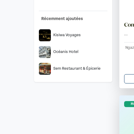
Récemment ajoutées
Com
...
Kisiwa Voyages
Ngaz
Océanis Hotel
Sem Restaurant & Épicerie
Hô