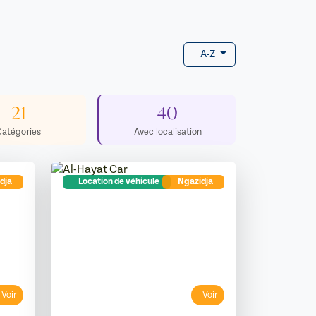
A-Z
21
40
Catégories
Avec localisation
dja
Location de véhicule
Ngazidja
Voir
Voir