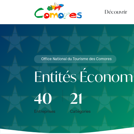
Découvrir
Office National du Tourisme des Comores
Entités Économ
40
21
Entreprises
Catégories