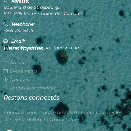
Adresse:
Boulevard de Strasbourg,
B.P : 7719 Moroni, Union des Comores
Téléphone:
+269 773 78 16
Email:
Liens rapides
contact@mail.comorostourism.com
Accueil
Événements
À propos
Entités économiques
Restons connectés
Abonnez-vous à notre newsletter pour recevoir les
dernières actualités touristiques.