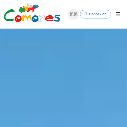
🇫🇷
Connexion