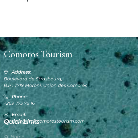
Comoros Tourism
Address:
Boulevard de Strasbourg,
B.P : 7719 Moroni, Union des Comores
Phone:
+269 773 78 16
Email:
Quick Links
contact@mail.comorostourism.com
Home