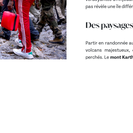
pas révèle une île diffé
Des paysages 
Partir en randonnée a
volcans majestueux, 
perchés. Le
mont Kart
entier avec son cratè
Indien.
Entre nature 
Les chemins de rand
toujours prêts à partag
itinéraire devient ains