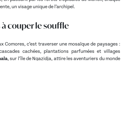
rente, un visage unique de l’archipel.
à couper le souffle
ux Comores, c’est traverser une mosaïque de paysages :
cascades cachées, plantations parfumées et villages
hala
, sur l’île de Ngazidja, attire les aventuriers du monde
re impressionnant et ses vues panoramiques sur l’océan
et authenticité
onnée mènent souvent à la rencontre des habitants,
er un sourire, une histoire ou un thé à la menthe. Chaque
i une expérience humaine, culturelle et sensorielle.