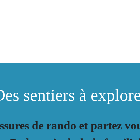
es sentiers à explor
ssures de rando et partez v