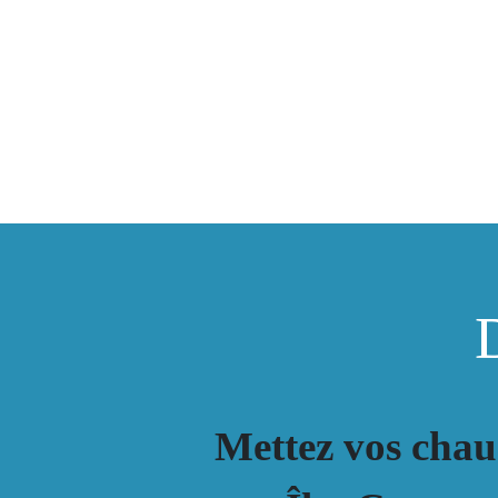
D
Mettez vos chau