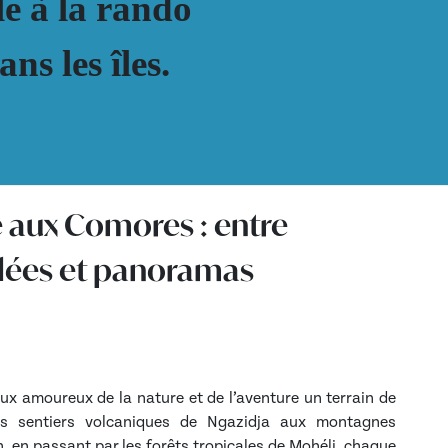
le à la rando
ns les îles.
aux Comores : entre
llées et panoramas
n
ux amoureux de la nature et de l’aventure un terrain de
Des sentiers volcaniques de Ngazidja aux montagnes
 en passant par les forêts tropicales de Mohéli, chaque