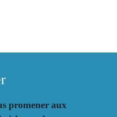
er
ous promener aux