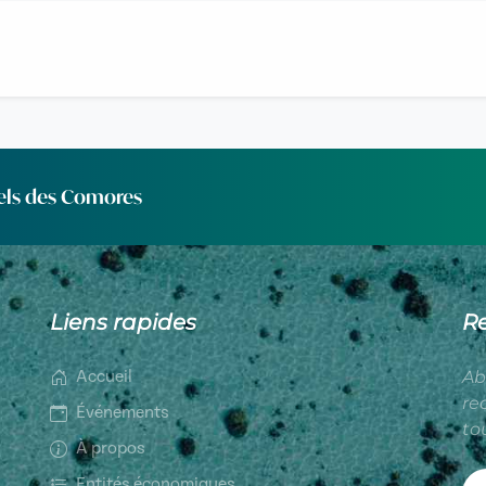
els des Comores
Liens rapides
R
Ab
Accueil
re
Événements
to
À propos
Entités économiques