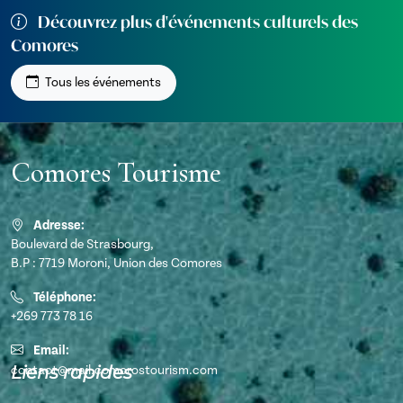
Découvrez plus d'événements culturels des
Comores
Tous les événements
Comores Tourisme
Adresse:
Boulevard de Strasbourg,
B.P : 7719 Moroni, Union des Comores
Téléphone:
+269 773 78 16
Email:
Liens rapides
contact@mail.comorostourism.com